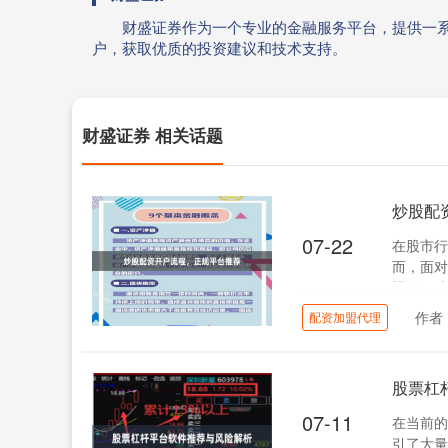
财盛证券作为一个专业的金融服务平台，提供一
户，获取优质的投资建议和技术支持。
财盛证券 相关话题
炒股配
07-22
在股市行
而，面对
渠道，成
作者
配资加盟代理
股票杠
07-11
在当前的
引了大量