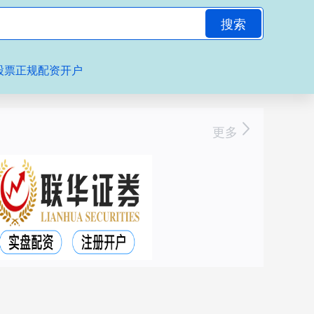
搜索
股票正规配资开户
更多