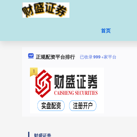
首页
正规配资平台排行
已收录
999
+家平台
财盛证券