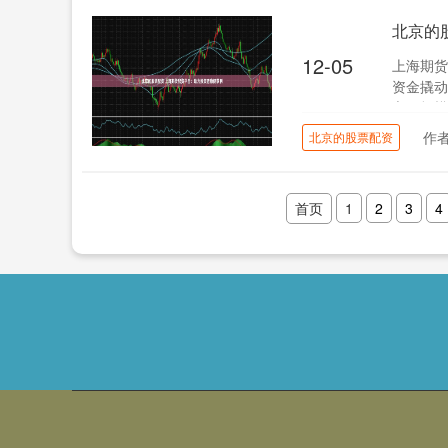
北京的
12-05
上海期货
资金撬动
交易规模
作
北京的股票配资
首页
1
2
3
4