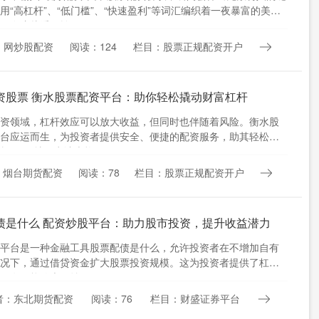
用“高杠杆”、“低门槛”、“快速盈利”等词汇编织着一夜暴富的美
，在这片看似繁....
：网炒股配资
阅读：124
栏目：股票正规配资开户
资股票 衡水股票配资平台：助你轻松撬动财富杠杆
资领域，杠杆效应可以放大收益，但同时也伴随着风险。衡水股
台应运而生，为投资者提供安全、便捷的配资服务，助其轻松撬
。 2. 填写申请表格....
：烟台期货配资
阅读：78
栏目：股票正规配资开户
债是什么 配资炒股平台：助力股市投资，提升收益潜力
平台是一种金融工具股票配债是什么，允许投资者在不增加自有
况下，通过借贷资金扩大股票投资规模。这为投资者提供了杠杆
有可能放大收益。 * ....
者：东北期货配资
阅读：76
栏目：财盛证券平台