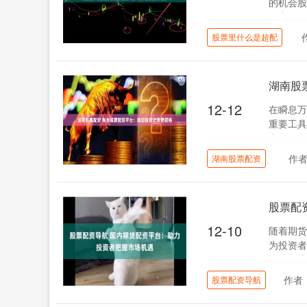
的机会股
资者使用
股票里什么是超配
湖南股
12-12
在瞬息万
重要工具
者提供全
作
湖南股票配资
股票配
12-10
随着期货
为投资者
资金配比
作者
股票配资导航