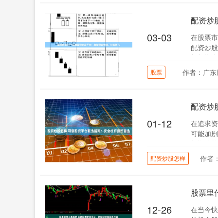
配资炒
03-03
在股票市
配资炒股
杠杆资金
作者：广东
股票
配资炒
01-12
在追求资
可能加剧
投资的首
作者
配资炒股怎样
股票里
12-26
在当今快