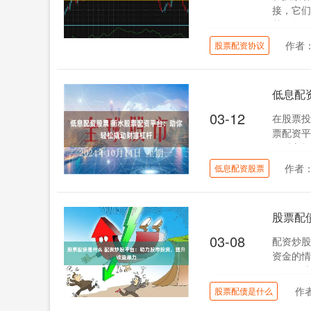
接，它们
梦。然而
作者
股票配资协议
低息配
03-12
在股票投
票配资平
动财富杠杆
作者
低息配资股票
股票配
03-08
配资炒股
资金的情
作用，从而
作
股票配债是什么