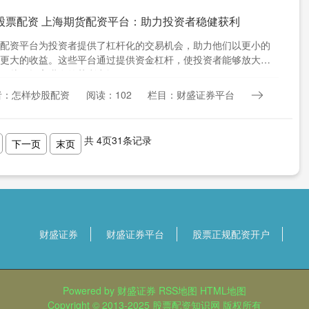
股票配资 上海期货配资平台：助力投资者稳健获利
配资平台为投资者提供了杠杆化的交易机会，助力他们以更小的
更大的收益。这些平台通过提供资金杠杆，使投资者能够放大其
，从而提高潜在的获利空间....
者：怎样炒股配资
阅读：102
栏目：财盛证券平台
共
4
页
31
条记录
下一页
末页
财盛证券
财盛证券平台
股票正规配资开户
Powered by
财盛证券
RSS地图
HTML地图
Copyright
© 2013-2025
股票配资知识网
版权所有