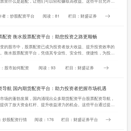
票里什么是超配，让他们可以轻松赚取高收益。这些平台允许投
杠杆资金来放大他们的投资....
作者：炒股配资平台
阅读：81
栏目：财盛证券
票配资 衡水股票配资平台：助您投资之路更顺畅
变的股市中，股票配资已成为投资者放大收益、提升投资效率的
。衡水股票配资平台，凭借其专业性、安全性、便捷性，为投资
方位的配资服务湖南股票配....
者：股市如何配资
阅读：93
栏目：财盛证券
资导航 国内期货配资平台：助力投资者把握市场机遇
市场的蓬勃发展，国内涌现出众多期货配资平台股票配资导航，
提供了放大资金杠杆、提升收益潜力的机会。这些平台通过提供
服务，帮助投资者以较小的....
：炒股配资行情
阅读：176
栏目：财盛证券平台