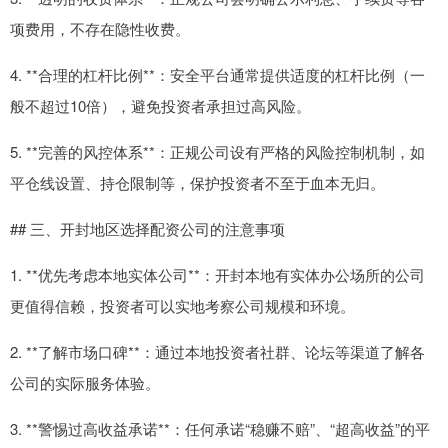
项费用，不存在隐性收费。
4. **合理的杠杆比例**：安全平台通常提供适度的杠杆比例（一
般不超过10倍），避免投资者承担过高风险。
5. **完善的风控体系**：正规公司设有严格的风险控制机制，如
平仓线设置、持仓限制等，保护投资者不至于血本无归。
## 三、开封地区选择配资公司的注意事项
1. **优先考虑本地实体公司**：开封本地有实体办公场所的公司
更值得信赖，投资者可以实地考察公司规模和环境。
2. **了解市场口碑**：通过本地投资者社群、论坛等渠道了解各
公司的实际服务体验。
3. **警惕过高收益承诺**：任何承诺“稳赚不赔”、“超高收益”的平