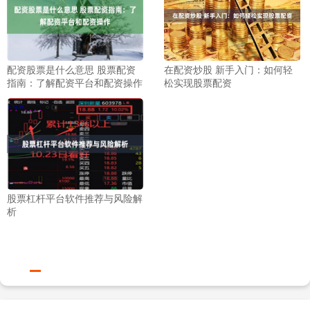
配资股票是什么意思 股票配资
在配资炒股 新手入门：如何轻
指南：了解配资平台和配资操作
松实现股票配资
股票杠杆平台软件推荐与风险解
析