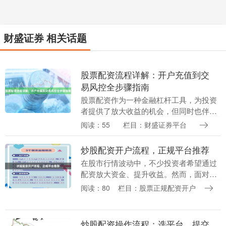
财盛证券 相关话题
股票配资流程详解：开户充值到交
易风控全步骤指南
股票配资作为一种金融杠杆工具，为投资
者提供了放大收益的机会，但同时也伴随
着更高的风险。了解完整的配资流程，从
阅读：55
栏目：财盛证券平台
开户充值到交易风控，是每位投资者在参
与前必须掌握的基....
炒股配资开户流程，正规平台推荐
在股市行情波动中，不少投资者希望通过
配资放大资金、提升收益。然而，面对市
场上众多的配资平台配资加盟代理，如何
阅读：80
栏目：股票正规配资开户
安全开户、选择正规渠道，成为投资者最
关心的问题。本文....
炒股配资操作流程：选平台、提交