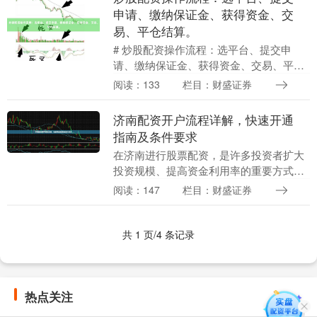
申请、缴纳保证金、获得资金、交
易、平仓结算。
# 炒股配资操作流程：选平台、提交申
请、缴纳保证金、获得资金、交易、平仓
结算 在股票市场中，配资作为一种放大资
阅读：133
栏目：财盛证券
金杠杆的方式，吸引了众多投资者的关
注。然而，对于初....
济南配资开户流程详解，快速开通
指南及条件要求
在济南进行股票配资，是许多投资者扩大
投资规模、提高资金利用率的重要方式。
然而期货配资平台，对于初次接触配资的
阅读：147
栏目：财盛证券
投资者来说，了解开户流程、条件要求以
及注意事项至关重....
共 1 页/4 条记录
热点关注