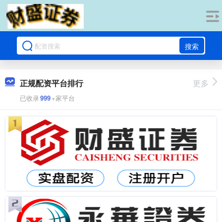
搜索
正规配资平台排行
更多
已收录
999
+家平台