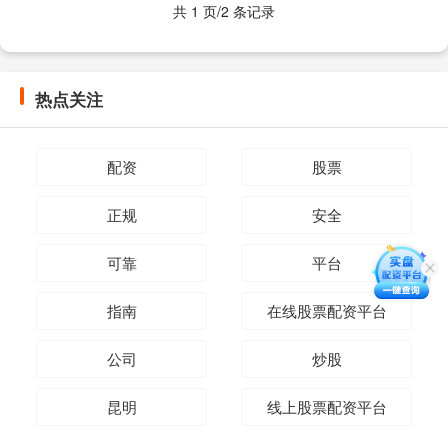
共 1 页/2 条记录
热点关注
配资
股票
正规
安全
可靠
平台
指南
在线股票配资平台
公司
炒股
昆明
线上股票配资平台