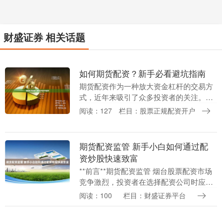
财盛证券 相关话题
如何期货配资？新手必看避坑指南
期货配资作为一种放大资金杠杆的交易方
式，近年来吸引了众多投资者的关注。对
于新手来说，了解如何期货配资以及如何
阅读：127
栏目：股票正规配资开户
规避其中的风险至关重要。本文将为您详
细解析期货配资的....
期货配资监管 新手小白如何通过配
资炒股快速致富
**前言**期货配资监管 烟台股票配资市场
竞争激烈，投资者在选择配资公司时应谨
慎。正规的配资公司具有以下特点： 股票
阅读：100
栏目：财盛证券平台
市场是一个充满机遇和风险的领域。对于
新手小白....