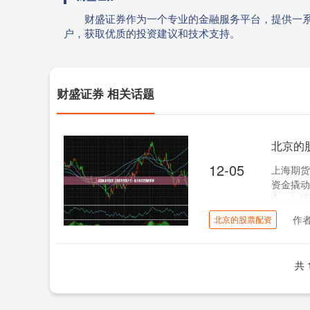
财盛证券作为一个专业的金融服务平台，提供一
户，获取优质的投资建议和技术支持。
财盛证券 相关话题
北京的
12-05
上海期货
资金撬动
交易规模
作
北京的股票配资
共 