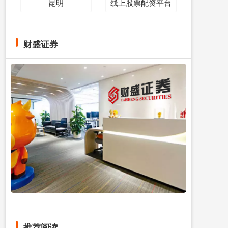
昆明
线上股票配资平台
财盛证券
推荐阅读