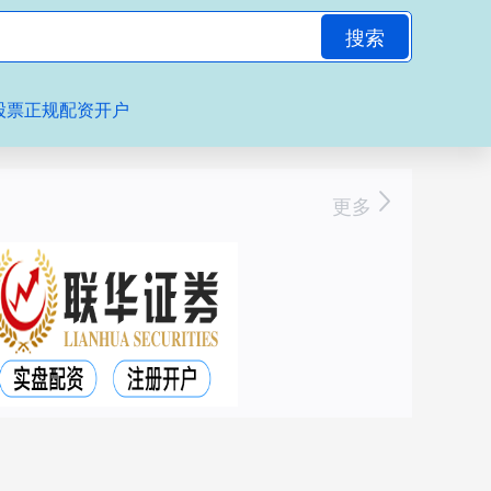
搜索
股票正规配资开户
更多