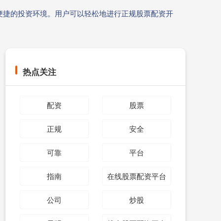
便捷的投资环境。用户可以轻松地进行正规股票配资开
热点关注
配资
股票
正规
安全
可靠
平台
指南
在线股票配资平台
公司
炒股