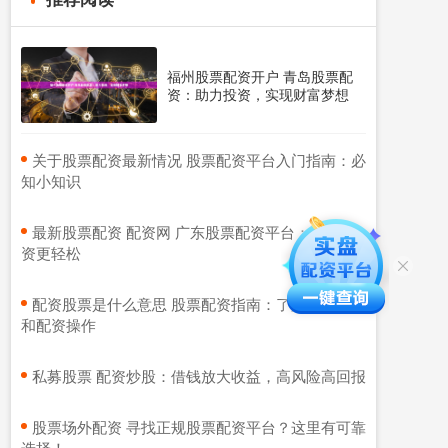
福州股票配资开户 青岛股票配
资：助力投资，实现财富梦想
​关于股票配资最新情况 股票配资平台入门指南：必
知小知识
​最新股票配资 配资网 广东股票配资平台：助你投
资更轻松
​配资股票是什么意思 股票配资指南：了解配资平台
和配资操作
​私募股票 配资炒股：借钱放大收益，高风险高回报
​股票场外配资 寻找正规股票配资平台？这里有可靠
选择！