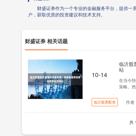
财盛证券作为一个专业的金融服务平台，提供一
户，获取优质的投资建议和技术支持。
财盛证券 相关话题
临沂股
站
10-14
在当今快
策略。然
的资金安
作者
临沂股票配资
共 