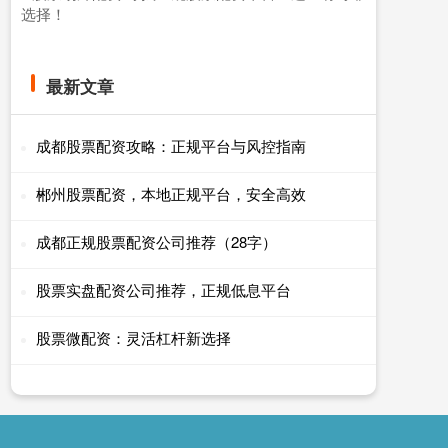
选择！
最新文章
成都股票配资攻略：正规平台与风控指南
郴州股票配资，本地正规平台，安全高效
成都正规股票配资公司推荐（28字）
股票实盘配资公司推荐，正规低息平台
股票微配资：灵活杠杆新选择