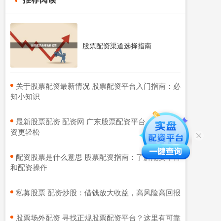
股票配资渠道选择指南
​关于股票配资最新情况 股票配资平台入门指南：必
知小知识
​最新股票配资 配资网 广东股票配资平台：助你投
资更轻松
​配资股票是什么意思 股票配资指南：了解配资平台
和配资操作
​私募股票 配资炒股：借钱放大收益，高风险高回报
​股票场外配资 寻找正规股票配资平台？这里有可靠