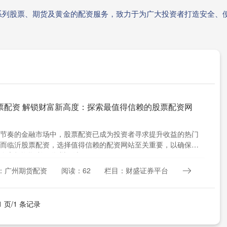
系列股票、期货及黄金的配资服务，致力于为广大投资者打造安全、
票配资 解锁财富新高度：探索最值得信赖的股票配资网
节奏的金融市场中，股票配资已成为投资者寻求提升收益的热门
而临沂股票配资，选择值得信赖的配资网站至关重要，以确保您
全和投资顺利。 郑州原油....
：广州期货配资
阅读：62
栏目：财盛证券平台
1 页/1 条记录