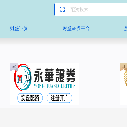
财盛证券
财盛证券平台