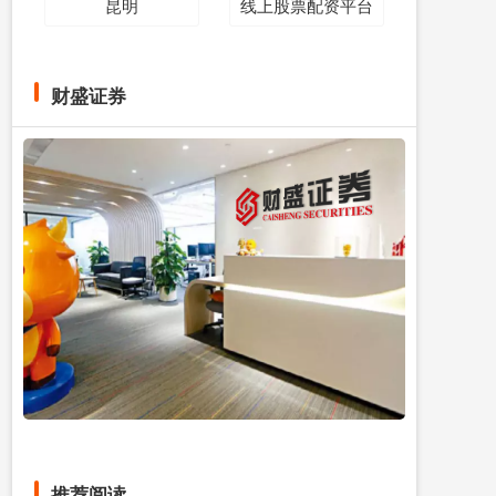
昆明
线上股票配资平台
财盛证券
推荐阅读