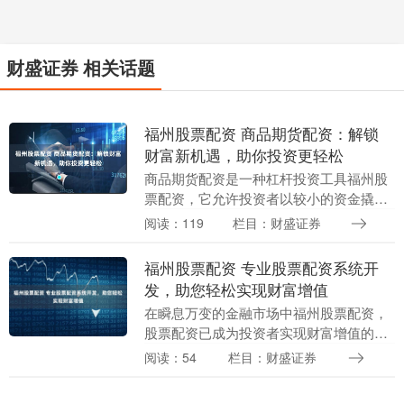
财盛证券 相关话题
福州股票配资 商品期货配资：解锁
财富新机遇，助你投资更轻松
商品期货配资是一种杠杆投资工具福州股
票配资，它允许投资者以较小的资金撬动
更大的投资规模。通过配资，投资者可以
阅读：119
栏目：财盛证券
放大收益，同时也能放大风险。 例如，如
果你以50%的....
福州股票配资 专业股票配资系统开
发，助您轻松实现财富增值
在瞬息万变的金融市场中福州股票配资，
股票配资已成为投资者实现财富增值的重
要手段。然而，传统的配资方式往往存在
阅读：54
栏目：财盛证券
手续繁琐、资金门槛高、风险难以控制等
弊端。 配资的本....