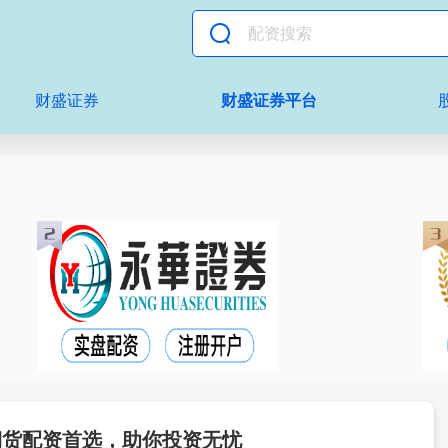
财盛证券
财盛证券平台
期货配资首选，助你投资无忧