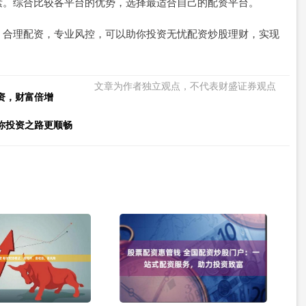
素。综合比较各平台的优势，选择最适合自己的配资平台。
，合理配资，专业风控，可以助你投资无忧配资炒股理财，实现
文章为作者独立观点，不代表财盛证券观点
资，财富倍增
你投资之路更顺畅