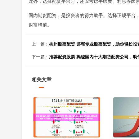
此外，选择配资平台时，还应考虑手续费、利息等因
国内期货配资，是投资者的得力助手。选择正规平台
财富增值。
上一篇：
杭州股票配资 邯郸专业股票配资，助你轻松投
下一篇：
推荐配资股票 揭秘国内十大期货配资公司，助
相关文章