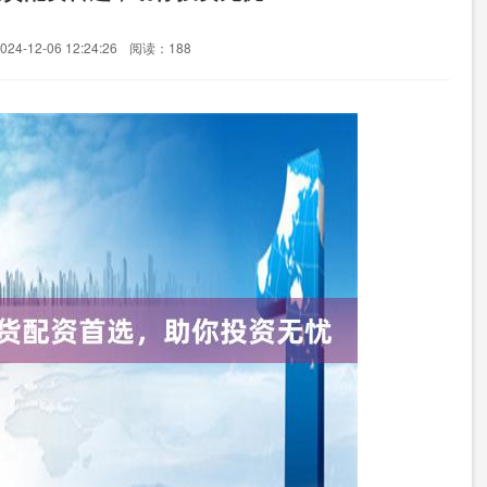
4-12-06 12:24:26
阅读：188