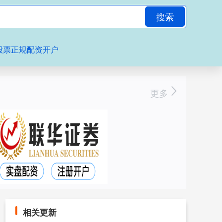
搜索
股票正规配资开户
更多
相关更新