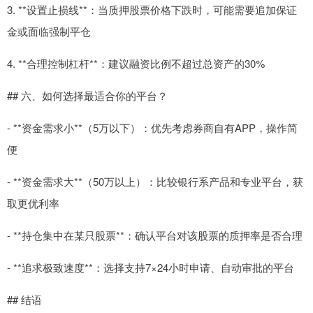
3. **设置止损线**：当质押股票价格下跌时，可能需要追加保证
金或面临强制平仓
4. **合理控制杠杆**：建议融资比例不超过总资产的30%
## 六、如何选择最适合你的平台？
- **资金需求小**（5万以下）：优先考虑券商自有APP，操作简
便
- **资金需求大**（50万以上）：比较银行系产品和专业平台，获
取更优利率
- **持仓集中在某只股票**：确认平台对该股票的质押率是否合理
- **追求极致速度**：选择支持7×24小时申请、自动审批的平台
## 结语