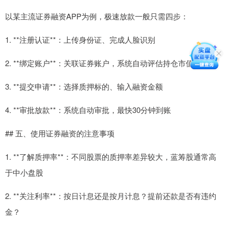
以某主流证券融资APP为例，极速放款一般只需四步：
1. **注册认证**：上传身份证、完成人脸识别
2. **绑定账户**：关联证券账户，系统自动评估持仓市值
3. **提交申请**：选择质押标的、输入融资金额
4. **审批放款**：系统自动审批，最快30分钟到账
## 五、使用证券融资的注意事项
1. **了解质押率**：不同股票的质押率差异较大，蓝筹股通常高
于中小盘股
2. **关注利率**：按日计息还是按月计息？提前还款是否有违约
金？