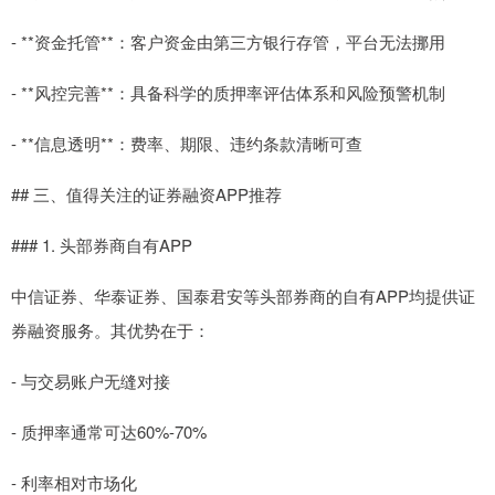
- **资金托管**：客户资金由第三方银行存管，平台无法挪用
- **风控完善**：具备科学的质押率评估体系和风险预警机制
- **信息透明**：费率、期限、违约条款清晰可查
## 三、值得关注的证券融资APP推荐
### 1. 头部券商自有APP
中信证券、华泰证券、国泰君安等头部券商的自有APP均提供证
券融资服务。其优势在于：
- 与交易账户无缝对接
- 质押率通常可达60%-70%
- 利率相对市场化