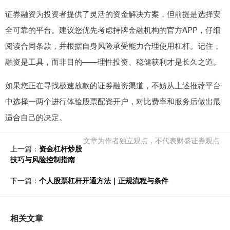
证券融资为投资者提供了灵活的资金解决方案，但前提是选择安
全可靠的平台。建议您优先考虑持牌金融机构的官方APP，仔细
阅读合同条款，并根据自身风险承受能力合理使用杠杆。记住，
融资是工具，而非目的——理性投资、稳健获利才是长久之道。
如果您正在寻找极速放款的证券融资渠道，不妨从上述推荐平台
中选择一两个进行体验股票配资开户，对比费率和服务后做出最
适合自己的决定。
文章为作者独立观点，不代表财盛证券观点
上一篇：
资金杠杆炒股
技巧与风险控制指南
下一篇：
个人股票杠杆开通方法｜正规流程与条件
相关文章