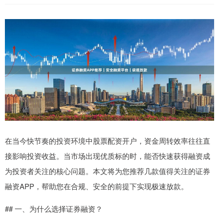
在当今快节奏的投资环境中股票配资开户，资金周转效率往往直
接影响投资收益。当市场出现优质标的时，能否快速获得融资成
为投资者关注的核心问题。本文将为您推荐几款值得关注的证券
融资APP，帮助您在合规、安全的前提下实现极速放款。
## 一、为什么选择证券融资？