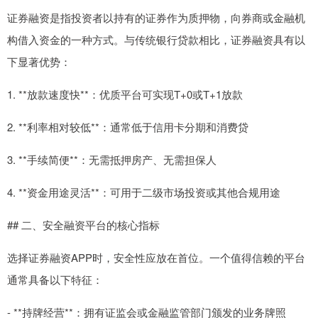
证券融资是指投资者以持有的证券作为质押物，向券商或金融机
构借入资金的一种方式。与传统银行贷款相比，证券融资具有以
下显著优势：
1. **放款速度快**：优质平台可实现T+0或T+1放款
2. **利率相对较低**：通常低于信用卡分期和消费贷
3. **手续简便**：无需抵押房产、无需担保人
4. **资金用途灵活**：可用于二级市场投资或其他合规用途
## 二、安全融资平台的核心指标
选择证券融资APP时，安全性应放在首位。一个值得信赖的平台
通常具备以下特征：
- **持牌经营**：拥有证监会或金融监管部门颁发的业务牌照