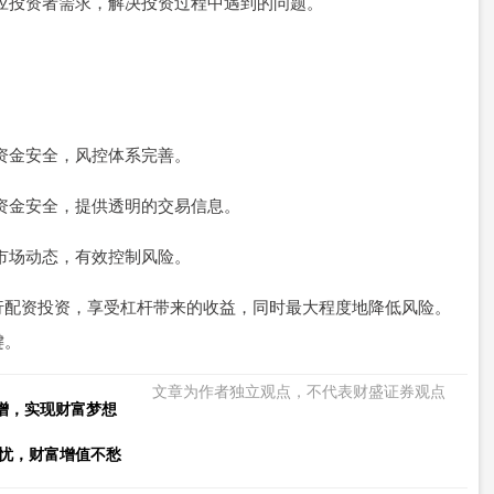
时响应投资者需求，解决投资过程中遇到的问题。
，资金安全，风控体系完善。
障资金安全，提供透明的交易信息。
控市场动态，有效控制风险。
行配资投资，享受杠杆带来的收益，同时最大程度地降低风险。
键。
文章为作者独立观点，不代表财盛证券观点
增，实现财富梦想
无忧，财富增值不愁