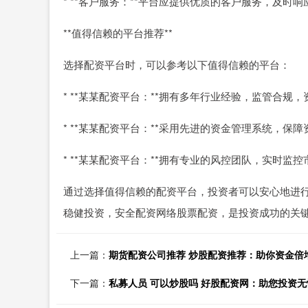
* **客户服务：**平台应提供优质的客户服务，及
**值得信赖的平台推荐**
选择配资平台时，可以参考以下值得信赖的平台：
* **某某配资平台：**拥有多年行业经验，监管合规
* **某某配资平台：**采用先进的资金管理系统，保
* **某某配资平台：**拥有专业的风控团队，实时监
通过选择值得信赖的配资平台，投资者可以安心地进
稳健投资，安全配资网络股票配资，是投资成功的关
上一篇：
期货配资公司推荐 炒股配资推荐：助你资金倍
下一篇：
私募人员 可以炒股吗 好股配资网：助您投资