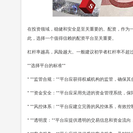
在投资领域，稳健和安全是至关重要的。配资，作为
此，选择一个值得信赖的配资平台至关重要。
杠杆率越高，风险越大。一般建议初学者杠杆率不超过1
**选择平台的标准**
* **监管合规：**平台应获得权威机构的监管，确保
* **资金安全：**平台应采用先进的资金管理系统，
* **风控体系：**平台应建立完善的风控体系，有效
* **透明度：**平台应提供透明的交易信息和资金