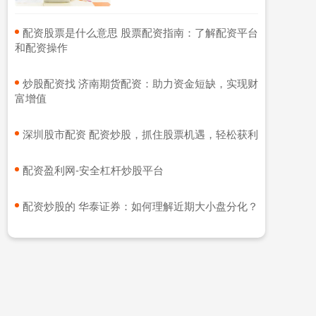
​配资股票是什么意思 股票配资指南：了解配资平台
和配资操作
​炒股配资找 济南期货配资：助力资金短缺，实现财
富增值
​深圳股市配资 配资炒股，抓住股票机遇，轻松获利
​配资盈利网-安全杠杆炒股平台
​配资炒股的 华泰证券：如何理解近期大小盘分化？