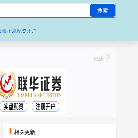
搜索
股票正规配资开户
更多
相关更新