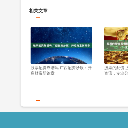
相关文章
股票配资靠谱吗 广西配资炒股：开
股票的配债 
启财富新篇章
资讯，专业